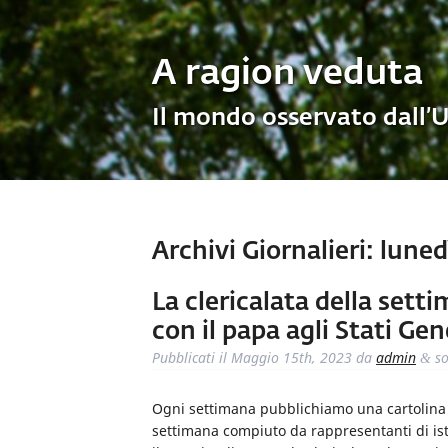
A ragion veduta
Il mondo osservato dall’
Archivi Giornalieri:
lunedì
La clericalata della sett
con il papa agli Stati Gen
Pubblicati il
Maggio 15th, 2023
da
admin
so
&
Ogni settimana pubblichiamo una cartolina de
settimana compiuto da rappresentanti di ist