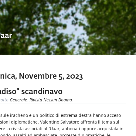
Uaar
ica, Novembre 5, 2023
radiso” scandinavo
otto
Generale
,
Rivista Nessun Dogma
.
 esule iracheno e un politico di estrema destra hanno acceso
ioni diplomatiche. Valentino Salvatore affronta il tema sul
la rivista associati all’Uaar, abbonati oppure acquistala in
 mondo, assalti ad ambasciate, proteste diplomatiche: le