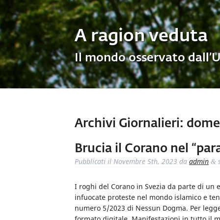
A ragion veduta
Il mondo osservato dall’
Archivi Giornalieri:
domen
Brucia il Corano nel “pa
Pubblicati il
Novembre 5th, 2023
da
admin
s
&
I roghi del Corano in Svezia da parte di un
infuocate proteste nel mondo islamico e tens
numero 5/2023 di Nessun Dogma. Per leggere 
formato digitale. Manifestazioni in tutto il