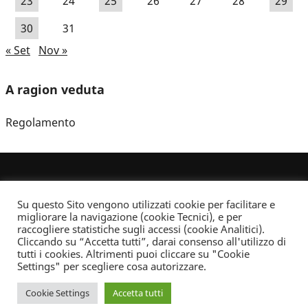
23
24
25
26
27
28
29
30
31
« Set
Nov »
A ragion veduta
Regolamento
Su questo Sito vengono utilizzati cookie per facilitare e
migliorare la navigazione (cookie Tecnici), e per
raccogliere statistiche sugli accessi (cookie Analitici).
Cliccando su “Accetta tutti”, darai consenso all'utilizzo di
Dove non indicato altrimenti quest’opera è distribuita con Licenza
tutti i cookies. Altrimenti puoi cliccare su "Cookie
Creative Commons Attribuzione - Non commerciale - Non opere derivate 2.5 Italia
Settings" per scegliere cosa autorizzare.
Informativa sulla privacy
Cookie Settings
Accetta tutti