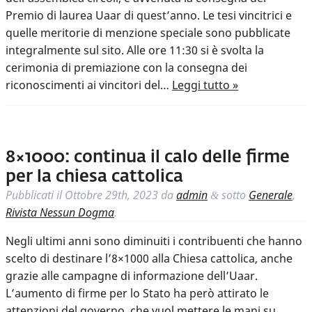
Premio di laurea Uaar di quest’anno. Le tesi vincitrici e
quelle meritorie di menzione speciale sono pubblicate
integralmente sul sito. Alle ore 11:30 si è svolta la
cerimonia di premiazione con la consegna dei
riconoscimenti ai vincitori del…
Leggi tutto »
8×1000: continua il calo delle firme
per la chiesa cattolica
Pubblicati il
Ottobre 29th, 2023
da
admin
sotto
Generale
,
&
Rivista Nessun Dogma
.
Negli ultimi anni sono diminuiti i contribuenti che hanno
scelto di destinare l’8×1000 alla Chiesa cattolica, anche
grazie alle campagne di informazione dell’Uaar.
L’aumento di firme per lo Stato ha però attirato le
attenzioni del governo, che vuol mettere le mani su