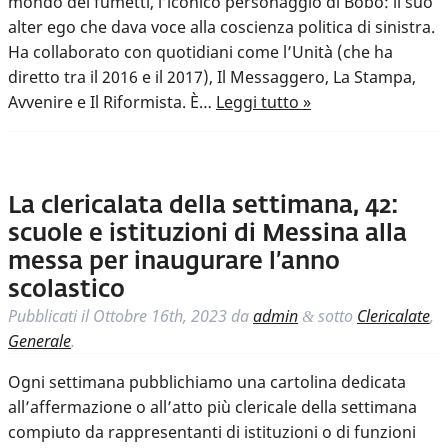
mondo dei fumetti, l’iconico personaggio di Bobo: il suo
alter ego che dava voce alla coscienza politica di sinistra.
Ha collaborato con quotidiani come l’Unità (che ha
diretto tra il 2016 e il 2017), Il Messaggero, La Stampa,
Avvenire e Il Riformista. È…
Leggi tutto »
La clericalata della settimana, 42:
scuole e istituzioni di Messina alla
messa per inaugurare l’anno
scolastico
Pubblicati il
Ottobre 16th, 2023
da
admin
sotto
Clericalate
,
&
Generale
.
Ogni settimana pubblichiamo una cartolina dedicata
all’affermazione o all’atto più clericale della settimana
compiuto da rappresentanti di istituzioni o di funzioni