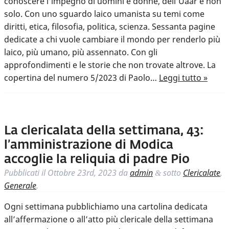
conoscere l’impegno di uomini e donne, dell’Uaar e non
solo. Con uno sguardo laico umanista su temi come
diritti, etica, filosofia, politica, scienza. Sessanta pagine
dedicate a chi vuole cambiare il mondo per renderlo più
laico, più umano, più assennato. Con gli
approfondimenti e le storie che non trovate altrove. La
copertina del numero 5/2023 di Paolo…
Leggi tutto »
La clericalata della settimana, 43:
l’amministrazione di Modica
accoglie la reliquia di padre Pio
Pubblicati il
Ottobre 23rd, 2023
da
admin
sotto
Clericalate
,
&
Generale
.
Ogni settimana pubblichiamo una cartolina dedicata
all’affermazione o all’atto più clericale della settimana