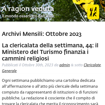
A ragion veduta
Il mondo osservato dall’Uaar
Archivi Mensili:
Ottobre 2023
La clericalata della settimana, 44: il
Ministero del Turismo finanzia i
cammini religiosi
Pubblicati il
Ottobre 30th, 2023
da
admin
sotto
Clericalate
,
&
Generale
.
Ogni settimana pubblichiamo una cartolina dedicata
all’affermazione o all’atto più clericale della settimana
compiuto da rappresentanti di istituzioni o di funzioni
pubbliche. La redazione è cosciente che il compito di
trovare la clericalata che merita il riconoscimento sarà