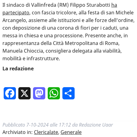
Il sindaco di Vallinfreda (RM) Filippo Sturabotti
ha
partecipato
, con fascia tricolore, alla festa di san Michele
Arcangelo, assieme alle istituzioni e alle forze dell’ordine,
con deposizione di una corona di fiori per i caduti, una
messa in chiesa e una processione. Presente anche, in
rappresentanza della Città Metropolitana di Roma,
Manuela Chioccia, consigliera delegata alla viabilità,
mobilità e infrastrutture.
La redazione
Facebook
X
Mastodon
WhatsApp
Condividi
Pubblicato
7-10-2024 alle 17:12
da
Redazione Uaar
Archiviato in:
Clericalate
,
Generale