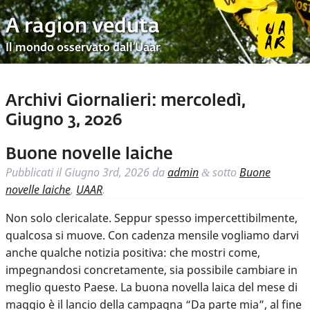
A ragion veduta
Il mondo osservato dall’Uaar
Archivi Giornalieri:
mercoledì,
Giugno 3, 2026
Buone novelle laiche
Pubblicati il
Giugno 3rd, 2026
da
admin
sotto
Buone
&
novelle laiche
,
UAAR
.
Non solo clericalate. Seppur spesso impercettibilmente,
qualcosa si muove. Con cadenza mensile vogliamo darvi
anche qualche notizia positiva: che mostri come,
impegnandosi concretamente, sia possibile cambiare in
meglio questo Paese. La buona novella laica del mese di
maggio è il lancio della campagna “Da parte mia”, al fine