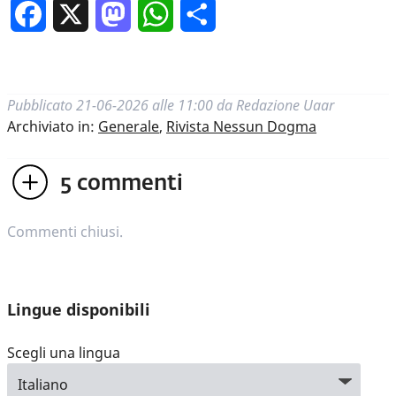
Facebook
X
Mastodon
WhatsApp
Condividi
Pubblicato
21-06-2026 alle 11:00
da
Redazione Uaar
Archiviato in:
Generale
,
Rivista Nessun Dogma
5
commenti
Commenti chiusi.
Lingue disponibili
Scegli una lingua