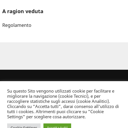
A ragion veduta
Regolamento
Su questo Sito vengono utilizzati cookie per facilitare e
migliorare la navigazione (cookie Tecnici), e per
raccogliere statistiche sugli accessi (cookie Analitici).
Cliccando su “Accetta tutti”, darai consenso all'utilizzo di
Dove non indicato altrimenti quest’opera è distribuita con Licenza
tutti i cookies. Altrimenti puoi cliccare su "Cookie
Creative Commons Attribuzione - Non commerciale - Non opere derivate 2.5 Italia
Settings" per scegliere cosa autorizzare.
Informativa sulla privacy
Cookie Settings
Accetta tutti