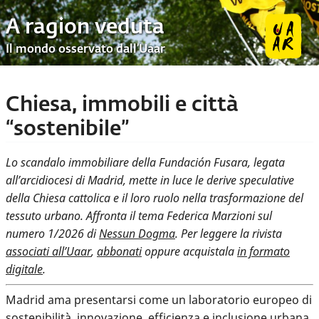
A ragion veduta
Il mondo osservato dall’Uaar
Chiesa, immobili e città
“sostenibile”
Lo scandalo immobiliare della Fundación Fusara, legata
all’arcidiocesi di Madrid, mette in luce le derive speculative
della Chiesa cattolica e il loro ruolo nella trasformazione del
tessuto urbano. Affronta il tema Federica Marzioni sul
numero 1/2026 di
Nessun Dogma
. Per leggere la rivista
associati all’Uaar
,
abbonati
oppure acquistala
in formato
digitale
.
Madrid ama presentarsi come un laboratorio europeo di
sostenibilità, innovazione, efficienza e inclusione urbana.