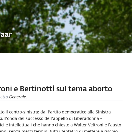
Uaar
troni e Bertinotti sul tema aborto
otto
Generale
.
to il centro-sinistra: dal Partito democratico alla Sinistra
 sull’onda del successo dell’appello di Liberadonna –
trici e intellettuali che hanno chiesto a Walter Veltroni e Fausto
ni senza mezzi termini tutti i tentativi di mettere a rischio