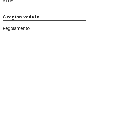
« Lug
A ragion veduta
Regolamento