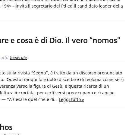
194» – invita il segretario del Pd ed il candidato leader della
are e cosa è di Dio. Il vero “nomos”
otto
Generale
.
ato sulla rivista “Segno”, è tratto da un discorso pronunciato
o. Questo tranquillo e dotto discettare di teologia come se si
riverenza verso la figura di Gesù, e questa ricerca di un
ettura incrociata, per certi versi preoccupano e ci anche
a? — “A Cesare quel che è di…
Leggi tutto »
thos