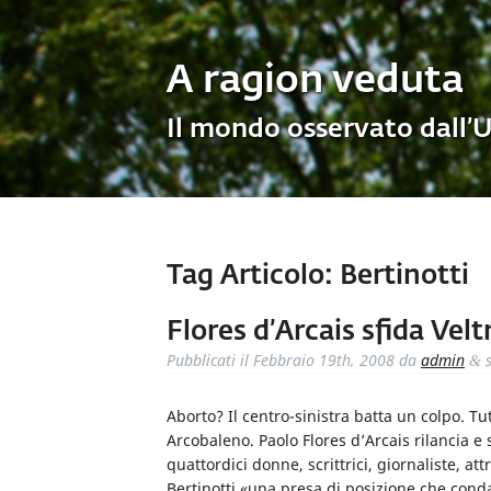
A ragion veduta
Il mondo osservato dall’
Tag Articolo:
Bertinotti
Flores d’Arcais sfida Vel
Pubblicati il
Febbraio 19th, 2008
da
admin
s
&
Aborto? Il centro-sinistra batta un colpo. Tut
Arcobaleno. Paolo Flores d’Arcais rilancia e
quattordici donne, scrittrici, giornaliste, at
Bertinotti «una presa di posizione che condan