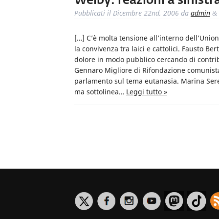
Welby: reazioni a sinistr
Pubblicati il
Dicembre 22nd, 2006
da
admin
&
[…] C’è molta tensione all’interno dell’Unio
la convivenza tra laici e cattolici. Fausto B
dolore in modo pubblico cercando di contrib
Gennaro Migliore di Rifondazione comunista
parlamento sul tema eutanasia. Marina Seren
ma sottolinea…
Leggi tutto »