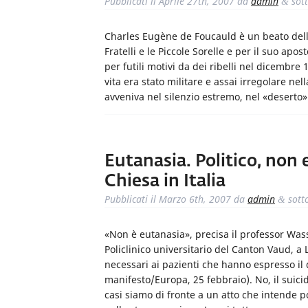
Pubblicati il
Aprile 27th, 2007
da
admin
sot
&
Charles Eugène de Foucauld è un beato della 
Fratelli e le Piccole Sorelle e per il suo ap
per futili motivi da dei ribelli nel dicembre
vita era stato militare e assai irregolare nel
avveniva nel silenzio estremo, nel «deserto
Eutanasia. Politico, non e
Chiesa in Italia
Pubblicati il
Marzo 6th, 2007
da
admin
sott
&
«Non è eutanasia», precisa il professor Wass
Policlinico universitario del Canton Vaud, a 
necessari ai pazienti che hanno espresso il
manifesto/Europa, 25 febbraio). No, il suicid
casi siamo di fronte a un atto che intende 