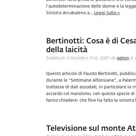
l’autodeterminazione delle donne e la legge 
Sinistra Arcobaleno a…
Leggi tutto »
Bertinotti: Cosa è di Ces
della laicità
Pubblicati il
Dicembre 31st, 2007
da
admin
s
&
Questo articolo di Fausto Bertinotti, pubblic
durante le “Settimane Alfonsiane”, a Palerm
trattasse di dati assodati, in particolare la 
accordo col marxismo, con questa specie di l
fanno chiedere: che fine ha fatto la sinistr
Televisione sul monte A