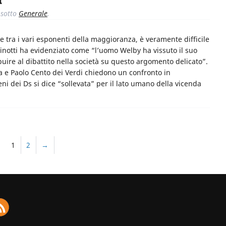
a
sotto
Generale
.
ne tra i vari esponenti della maggioranza, è veramente difficile
ertinotti ha evidenziato come “l’uomo Welby ha vissuto il suo
uire al dibattito nella società su questo argomento delicato”.
 e Paolo Cento dei Verdi chiedono un confronto in
i dei Ds si dice “sollevata” per il lato umano della vicenda
1
2
→