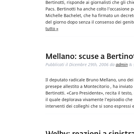
Bertinotti, risponde ai giornalisti che gli c
Pacs. Bertinotti ha anche colto l’occasione p
Michelle Bachelet, che ha firmato un decreto 
del giorno dopo senza il consenso dei genitor
tutto »
Mellano: scuse a Bertino
Pubblicati il
Dicembre 29th, 2006
da
admin
&
Il deputato radicale Bruno Mellano, uno dei 
presepe allestito a Montecitorio , ha inviat
Bertinotti. «Caro Presidente», recita il test
il quale deplorava vivamente l’episodio che h
interventi dei colleghi che si sono espressi 