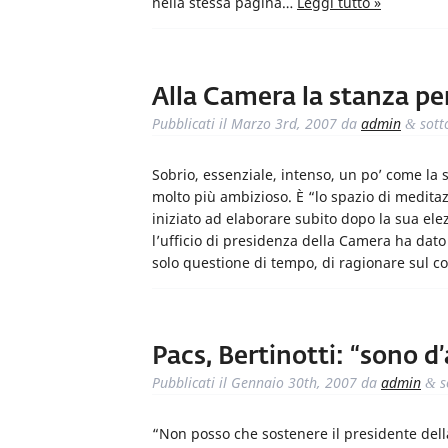
nella stessa pagina…
Leggi tutto »
Alla Camera la stanza pe
Pubblicati il
Marzo 3rd, 2007
da
admin
sott
&
Sobrio, essenziale, intenso, un po’ come la
molto più ambizioso. È “lo spazio di meditaz
iniziato ad elaborare subito dopo la sua e
l’ufficio di presidenza della Camera ha dato 
solo questione di tempo, di ragionare sul c
Pacs, Bertinotti: “sono 
Pubblicati il
Gennaio 30th, 2007
da
admin
s
&
“Non posso che sostenere il presidente dell