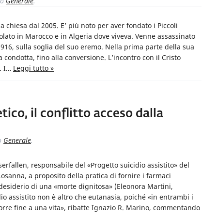
to
Generale
.
chiesa dal 2005. E’ più noto per aver fondato i Piccoli
ostolato in Marocco e in Algeria dove viveva. Venne assassinato
 1916, sulla soglia del suo eremo. Nella prima parte della sua
la condotta, fino alla conversione. L’incontro con il Cristo
». I…
Leggi tutto »
tico, il conflitto acceso dalla
o
Generale
.
erfallen, responsabile del «Progetto suicidio assistito» del
Losanna, a proposito della pratica di fornire i farmaci
 desiderio di una «morte dignitosa» (Eleonora Martini,
io assistito non è altro che eutanasia, poiché «in entrambi i
porre fine a una vita», ribatte Ignazio R. Marino, commentando