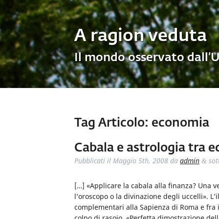
A ragion veduta
Il mondo osservato dall’
Tag Articolo:
economia
Cabala e astrologia tra 
Pubblicati il
Maggio 5th, 2008
da
admin
sot
&
[…] «Applicare la cabala alla finanza? Una 
l’oroscopo o la divinazione degli uccelli». L
complementari alla Sapienza di Roma e fra i 
colpo di rasoio. «Perfetta dimostrazione del