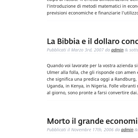
l’introduzione di metodi matematici in eco
previsioni economiche e finanziarie l’utiliz
La Bibbia e il dollaro con
Pubblicati il
Marzo 3rd, 2007
da
admin
sott
&
Quando voi lavorate per la vostra azienda s
Ulmer alla folla, che gli risponde con amen 
che significa una predica oggi a Randburg, 
Uganda, in Kenya, in Nigeria. Folle vibranti
al giorno, sono pronte a farsi convertire da
Morto il grande economi
Pubblicati il
Novembre 17th, 2006
da
admin
&