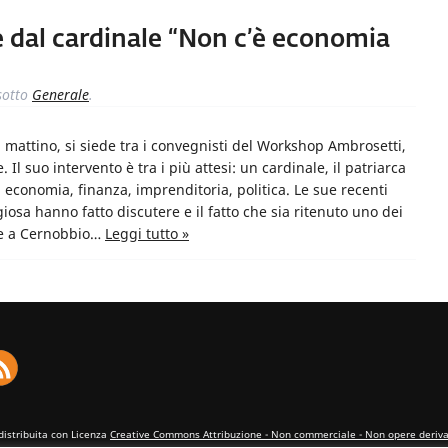
e dal cardinale “Non c’è economia
otto
Generale
.
 mattino, si siede tra i convegnisti del Workshop Ambrosetti,
Il suo intervento è tra i più attesi: un cardinale, il patriarca
 economia, finanza, imprenditoria, politica. Le sue recenti
ligiosa hanno fatto discutere e il fatto che sia ritenuto uno dei
nne a Cernobbio…
Leggi tutto »
distribuita con Licenza
Creative Commons Attribuzione - Non commerciale - Non opere derivat