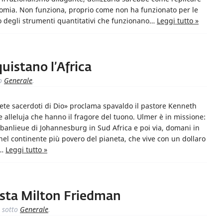
nomia. Non funziona, proprio come non ha funzionato per le
zo degli strumenti quantitativi che funzionano…
Leggi tutto »
quistano l’Africa
o
Generale
.
iete sacerdoti di Dio» proclama spavaldo il pastore Kenneth
e alleluja che hanno il fragore del tuono. Ulmer è in missione:
banlieue di Johannesburg in Sud Africa e poi via, domani in
 nel continente più povero del pianeta, che vive con un dollaro
i…
Leggi tutto »
sta Milton Friedman
sotto
Generale
.