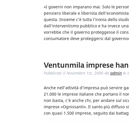
«I governi non imparano mai. Solo le person
pensiero liberale e liberista dell’economista
questa. Insieme c’è tutta l’ironia dello stud
dall’interventismo pubblico e ha invece una 
vorrebbe che il governo proteggesse il con
consumatore deve proteggersi dal govern
Ventunmila imprese hann
Pubblicati il
Novembre 1st, 2006
da
admin
s
&
Anche nell’attività d’impresa può servire gar
21.000 le imprese italiane che portano il nom
non basta, c’è anche chi, per andare sul si
imprese «Ognissanti». Il santo più diffuso s
con quasi 1.500 imprese, seguito dai battag