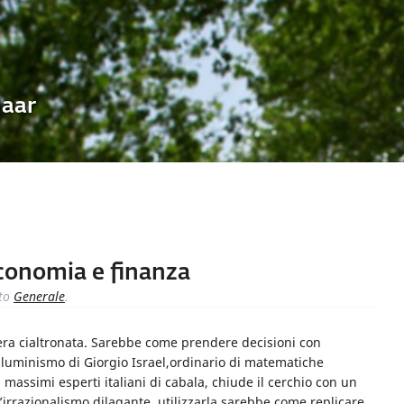
Uaar
economia e finanza
to
Generale
.
vera cialtronata. Sarebbe come prendere decisioni con
’illuminismo di Giorgio Israel,ordinario di matematiche
massimi esperti italiani di cabala, chiude il cerchio con un
l’irrazionalismo dilagante, utilizzarla sarebbe come replicare