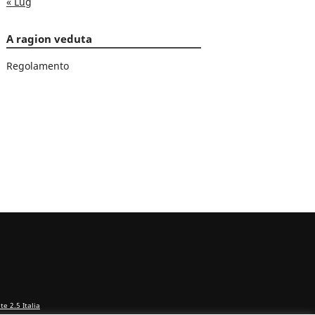
« Lug
A ragion veduta
Regolamento
e 2.5 Italia