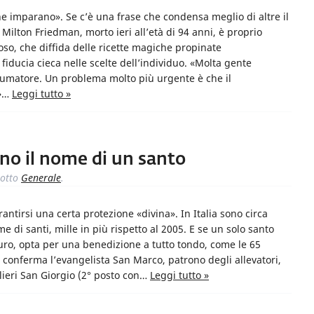
e imparano». Se c’è una frase che condensa meglio di altre il
 Milton Friedman, morto ieri all’età di 94 anni, è proprio
ioso, che diffida delle ricette magiche propinate
fiducia cieca nelle scelte dell’individuo. «Molta gente
sumatore. Un problema molto più urgente è che il
o»…
Leggi tutto »
o il nome di un santo
otto
Generale
.
antirsi una certa protezione «divina». In Italia sono circa
e di santi, mille in più rispetto al 2005. E se un solo santo
curo, opta per una benedizione a tutto tondo, come le 65
i conferma l’evangelista San Marco, patrono degli allevatori,
lieri San Giorgio (2° posto con…
Leggi tutto »