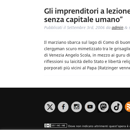
Gli imprenditori a lezion
senza capitale umano”
Pubblicati il
Settembre 3rd, 2006
da
admin
s
&
Il marziano sbarca sul lago di Como di buon
clergyman scuro mimetizzato tra le grisaglie. 
di Venezia Angelo Scola, in mezzo ai guru di
riflessioni su laicità dello Stato e libertà re
porporati più vicini al Papa (Ratzinger ve
Dove non indicato altrimenti quest’opera è 