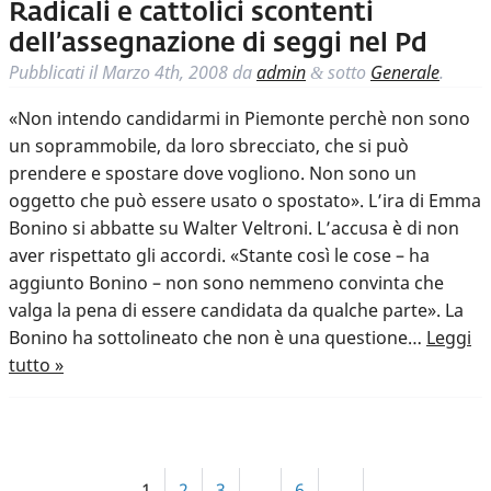
Radicali e cattolici scontenti
dell’assegnazione di seggi nel Pd
Pubblicati il
Marzo 4th, 2008
da
admin
sotto
Generale
.
&
«Non intendo candidarmi in Piemonte perchè non sono
un soprammobile, da loro sbrecciato, che si può
prendere e spostare dove vogliono. Non sono un
oggetto che può essere usato o spostato». L’ira di Emma
Bonino si abbatte su Walter Veltroni. L’accusa è di non
aver rispettato gli accordi. «Stante così le cose – ha
aggiunto Bonino – non sono nemmeno convinta che
valga la pena di essere candidata da qualche parte». La
Bonino ha sottolineato che non è una questione…
Leggi
tutto »
1
2
3
…
6
→