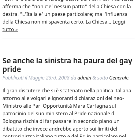
afferma che ”non c’e’ nessun patto” della Chiesa con la
destra. ”L’Italia e’ un paese particolare; ma l’influenza
della Chiesa non mi spaventa certo. La Chiesa…
Leggi
tutto »
Se anche la sinistra ha paura del gay
pride
Pubblicati il
Maggio 23rd, 2008
da
admin
sotto
Generale
.
&
Il gran discutere che si è scatenato nella politica italiana
attorno alle volgari e ignoranti dichiarazioni del neo-
Ministro alle Pari Opportunità Mara Carfagna sul
patrocinio del suo ministero al Pride nazionale di
Bologna rischia di far passare in secondo piano un
dibattito che invece andrebbe aperto sui limiti del
centrosinistra italiano tutto e del Pd in particolare nel