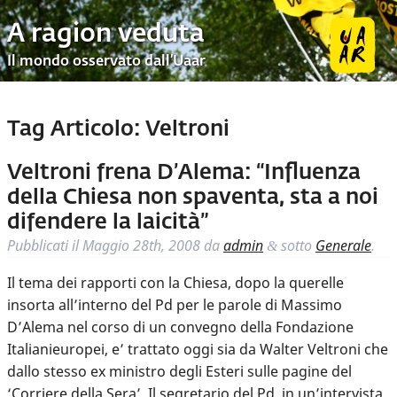
A ragion veduta
Il mondo osservato dall’Uaar
Tag Articolo:
Veltroni
Veltroni frena D’Alema: “Influenza
della Chiesa non spaventa, sta a noi
difendere la laicità”
Pubblicati il
Maggio 28th, 2008
da
admin
sotto
Generale
.
&
Il tema dei rapporti con la Chiesa, dopo la querelle
insorta all’interno del Pd per le parole di Massimo
D’Alema nel corso di un convegno della Fondazione
Italianieuropei, e’ trattato oggi sia da Walter Veltroni che
dallo stesso ex ministro degli Esteri sulle pagine del
‘Corriere della Sera’. Il segretario del Pd, in un’intervista,