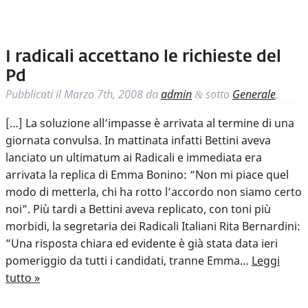
I radicali accettano le richieste del
Pd
Pubblicati il
Marzo 7th, 2008
da
admin
sotto
Generale
.
&
[…] La soluzione all’impasse è arrivata al termine di una
giornata convulsa. In mattinata infatti Bettini aveva
lanciato un ultimatum ai Radicali e immediata era
arrivata la replica di Emma Bonino: “Non mi piace quel
modo di metterla, chi ha rotto l’accordo non siamo certo
noi”. Più tardi a Bettini aveva replicato, con toni più
morbidi, la segretaria dei Radicali Italiani Rita Bernardini:
”Una risposta chiara ed evidente è già stata data ieri
pomeriggio da tutti i candidati, tranne Emma…
Leggi
tutto »