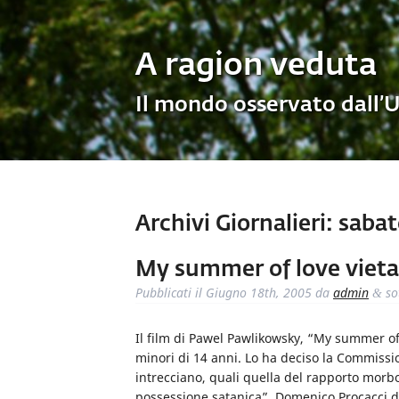
A ragion veduta
Il mondo osservato dall’
Archivi Giornalieri:
sabat
My summer of love vietat
Pubblicati il
Giugno 18th, 2005
da
admin
so
&
Il film di Pawel Pawlikowsky, “My summer of lo
minori di 14 anni. Lo ha deciso la Commissi
intrecciano, quali quella del rapporto morb
possessione satanica”. Domenico Procacci de