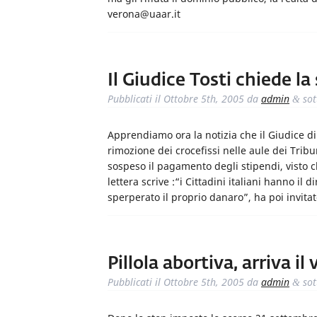
verona@uaar.it
Il Giudice Tosti chiede l
Pubblicati il
Ottobre 5th, 2005
da
admin
sot
&
Apprendiamo ora la notizia che il Giudice di 
rimozione dei crocefissi nelle aule dei Tribu
sospeso il pagamento degli stipendi, visto ch
lettera scrive :“i Cittadini italiani hanno il d
sperperato il proprio danaro”, ha poi invita
Pillola abortiva, arriva il 
Pubblicati il
Ottobre 5th, 2005
da
admin
sot
&