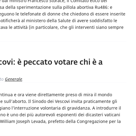
dal ministro Francesco Storace, il Comitato etico del
esa della sperimentazione sulla pillola abortiva Ru486: e
seguono le telefonate di donne che chiedono di essere inserite
tificherà al ministero della Salute di avere soddisfatto le
va le attività (in particolare, che gli interventi siano sempre
ovi: è peccato votare chi è a
to
Generale
.
ontinua e ora viene direttamente preso di mira il mondo
e sull’aborto. Il Sinodo dei Vescovi invita praticamente gli
ggiano l’interruzione volontaria di gravidanza. A introdurre il
o è uno dei più autorevoli esponenti dei dicasteri vaticani
. William Joseph Levada, prefetto della Congregazione per la