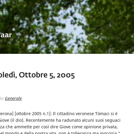
Uaar
ledì, Ottobre 5, 2005
to
Generale
.
erona] [ottobre 2005 n.1]: Il cittadino veronese Tòmaci si è
iove (il dio). Recentemente ha radunato alcuni suoi seguaci
nza che ammette per così dire Giove come opinione privata,
 del mondo e della nostra vita, non è tolleranza ma ipocrisia.”