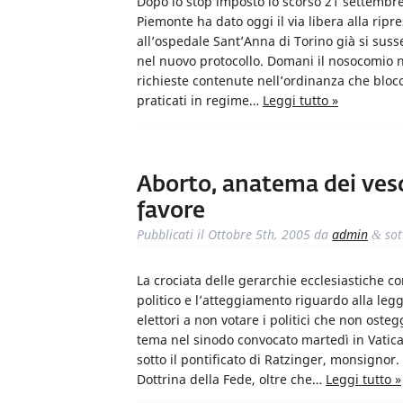
Dopo lo stop imposto lo scorso 21 settembre 
Piemonte ha dato oggi il via libera alla ripr
all’ospedale Sant’Anna di Torino già si sus
nel nuovo protocollo. Domani il nosocomio no
richieste contenute nell’ordinanza che blocca
praticati in regime…
Leggi tutto »
Aborto, anatema dei vesc
favore
Pubblicati il
Ottobre 5th, 2005
da
admin
sot
&
La crociata delle gerarchie ecclesiastiche c
politico e l’atteggiamento riguardo alla legg
elettori a non votare i politici che non oste
tema nel sinodo convocato martedì in Vatican
sotto il pontificato di Ratzinger, monsignor
Dottrina della Fede, oltre che…
Leggi tutto »