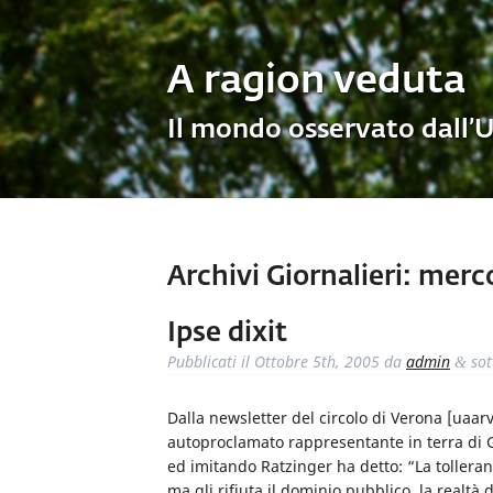
A ragion veduta
Il mondo osservato dall’
Archivi Giornalieri:
merco
Ipse dixit
Pubblicati il
Ottobre 5th, 2005
da
admin
sot
&
Dalla newsletter del circolo di Verona [uaarv
autoproclamato rappresentante in terra di G
ed imitando Ratzinger ha detto: “La tollera
ma gli rifiuta il dominio pubblico, la realtà