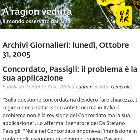
A ragion veduta
Il mondo osservato dall’Uaar
Archivi Giornalieri:
lunedì, Ottobre
31, 2005
Concordato, Passigli: il problema è la
sua applicazione
Pubblicati il
Ottobre 31st, 2005
da
admin
sotto
Generale
.
&
“Sulla questione concordataria desidero fare chiarezza. I
regimi concordatari sono antistorici ma in Italia il
problema non è la revisione del Concordato ma la sua
applicazione”. Lo afferma il senatore dei Ds Stefano
Passigli. “Nulla nel Concordato imponeva l’immissione in
ruolo degli insegnanti di religione – spiega Passigli –