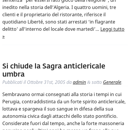
sentenza “per essersi fatti gioco della religione”, un
inedito nella storia dell’Algeria. I quattro uomini, tre
clienti e il proprietario del ristorante, riferisce il
quotidiano Liberté, sono stati arrestati ‘in flagrante
delitto’ all’interno del locale dove martedi’…
Leggi tutto
»
Si chiude la Sagra anticlericale
umbra
Pubblicati il
Ottobre 31st, 2005
da
admin
sotto
Generale
.
&
Sembravano ormai consegnati alla storia i tempi in cui
Perugia, contraddistinta da un forte spirito anticlericale,
lottava e spargeva il suo sangue in difesa della sua
autonomia civica dagli attacchi dello stato pontificio.
Considerate fuori dal tempo, anche la forte massoneria