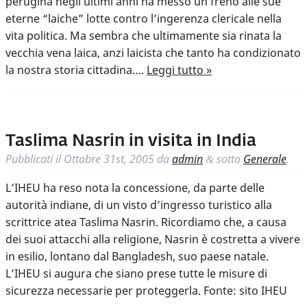
perugina negli ultimi anni ha messo un freno alle sue
eterne “laiche” lotte contro l’ingerenza clericale nella
vita politica. Ma sembra che ultimamente sia rinata la
vecchia vena laica, anzi laicista che tanto ha condizionato
la nostra storia cittadina….
Leggi tutto »
Taslima Nasrin in visita in India
Pubblicati il
Ottobre 31st, 2005
da
admin
sotto
Generale
.
&
L’IHEU ha reso nota la concessione, da parte delle
autorità indiane, di un visto d’ingresso turistico alla
scrittrice atea Taslima Nasrin. Ricordiamo che, a causa
dei suoi attacchi alla religione, Nasrin è costretta a vivere
in esilio, lontano dal Bangladesh, suo paese natale.
L’IHEU si augura che siano prese tutte le misure di
sicurezza necessarie per proteggerla. Fonte: sito IHEU