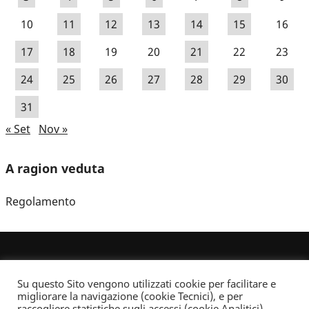
10
11
12
13
14
15
16
17
18
19
20
21
22
23
24
25
26
27
28
29
30
31
« Set
Nov »
A ragion veduta
Regolamento
Su questo Sito vengono utilizzati cookie per facilitare e
migliorare la navigazione (cookie Tecnici), e per
raccogliere statistiche sugli accessi (cookie Analitici).