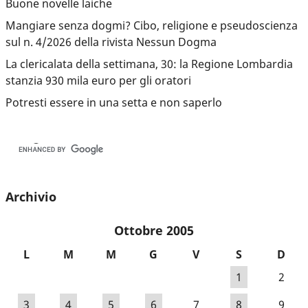
Buone novelle laiche
Mangiare senza dogmi? Cibo, religione e pseudoscienza
sul n. 4/2026 della rivista Nessun Dogma
La clericalata della settimana, 30: la Regione Lombardia
stanzia 930 mila euro per gli oratori
Potresti essere in una setta e non saperlo
Archivio
Ottobre 2005
L
M
M
G
V
S
D
1
2
3
4
5
6
7
8
9