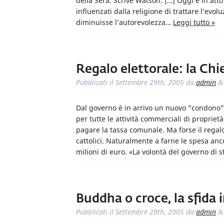
della Sera. Scrive Watson: […] Oggi è in atto
influenzati dalla religione di trattare l’ev
diminuisse l’autorevolezza…
Leggi tutto »
Regalo elettorale: la Chi
Pubblicati il
Settembre 29th, 2005
da
admin
&
Dal governo è in arrivo un nuovo “condono”,
per tutte le attività commerciali di proprietà
pagare la tassa comunale. Ma forse il regalo
cattolici. Naturalmente a farne le spesa an
milioni di euro. «La volontà del governo di s
Buddha o croce, la sfida 
Pubblicati il
Settembre 29th, 2005
da
admin
&