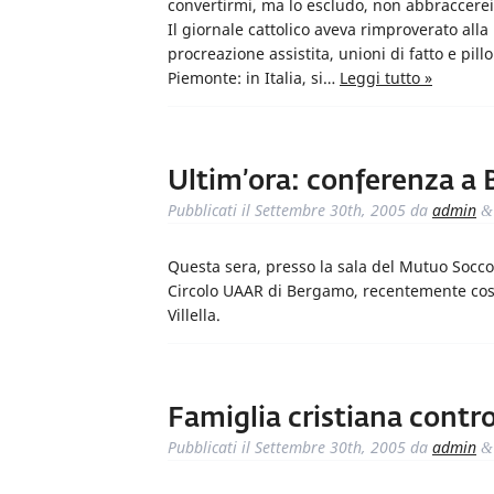
convertirmi, ma lo escludo, non abbraccerei 
Il giornale cattolico aveva rimproverato all
procreazione assistita, unioni di fatto e pil
Piemonte: in Italia, si…
Leggi tutto »
Ultim’ora: conferenza a
Pubblicati il
Settembre 30th, 2005
da
admin
&
Questa sera, presso la sala del Mutuo Socco
Circolo UAAR di Bergamo, recentemente costi
Villella.
Famiglia cristiana contro
Pubblicati il
Settembre 30th, 2005
da
admin
&