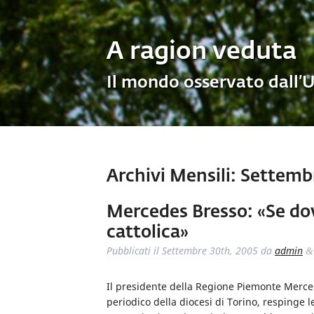
A ragion veduta
Il mondo osservato dall’
Archivi Mensili:
Settemb
Mercedes Bresso: «Se dov
cattolica»
Pubblicati il
Settembre 30th, 2005
da
admin
&
Il presidente della Regione Piemonte Merced
periodico della diocesi di Torino, respinge l