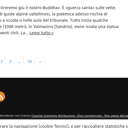
n tireremo giù il nostro Buddha». È «guerra santa» sulle vette.
 guide alpine valtellinesi, la polemica adesso rischia di
 a scuola o nelle aule del tribunale. Tutto inizia qualche
e (3308 metri), in Valmasino (Sondrio), viene issata una statua
venti chili. La…
Leggi tutto »
2
3
…
10
→
distribuita con Licenza
Creative Commons Attribuzione - Non commerciale - Non opere derivat
rare la navigazione (cookie Tecnici), e per raccogliere statistiche s