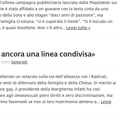
 l’ultima campagna pubblicitaria lanciata dalla Playstation sui
e è stato affidato a un giovane con la testa cinta da una
o della Sony e allo slogan “dieci anni di passione”, ma
amiglia Cristiana, “si è superato il limite”. “Si è toccato un
o, è quasi blasfemo. Non c’è altro…
Leggi tutto »
è ancora una linea condivisa»
sotto
Generale
.
tendo un ostacolo sulla via dell’alleanza con i Radicali,
 vesti di difensore della famiglia e della Chiesa. In merito ai
ppie gay, il presidente della Margherita infatti ha così
e agli omosessuali pieni diritti e zero discriminazioni, ma
emmo favorevoli se non al loro matrimonio almeno a…
Leggi