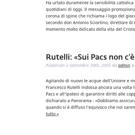
Ha urtato duramente la sensibilità cattolica
quotidiani di oggi. Il messaggio promozional
corona di spine che richiama i logo del gioc
secondo don Antonio Sciortino, direttore di F
momento molto delicato della vita del Crist
Rutelli: «Sui Pacs non c’
Pubblicati il
Settembre 30th, 2005
da
admin
&
Agitando di nuovo le acque dell’Unione e met
Francesco Rutelli indossa ancora una volta le
Pacs e all’ipotesi di garantire diritti alle co
dichiarato a Panorama : «Dobbiamo assicurar
quando si è diffuso l’equivoco che noi sar
tutto »