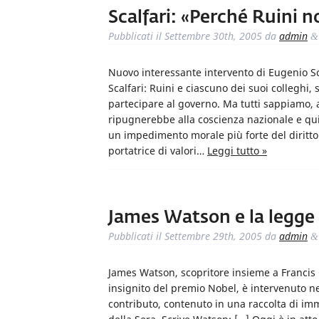
Scalfari: «Perché Ruini 
Pubblicati il
Settembre 30th, 2005
da
admin
&
Nuovo interessante intervento di Eugenio Sca
Scalfari: Ruini e ciascuno dei suoi colleghi, 
partecipare al governo. Ma tutti sappiamo, a
ripugnerebbe alla coscienza nazionale e qu
un impedimento morale più forte del diritt
portatrice di valori…
Leggi tutto »
James Watson e la legge 
Pubblicati il
Settembre 29th, 2005
da
admin
&
James Watson, scopritore insieme a Francis C
insignito del premio Nobel, è intervenuto ne
contributo, contenuto in una raccolta di imm