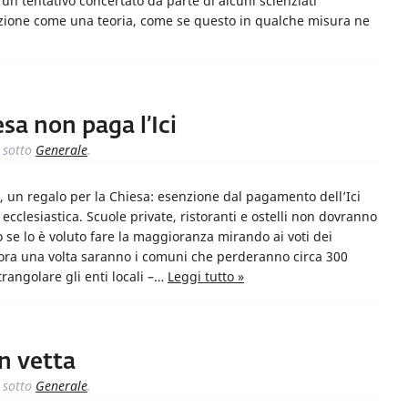
 un tentativo concertato da parte di alcuni scienziati
oluzione come una teoria, come se questo in qualche misura ne
esa non paga l’Ici
sotto
Generale
.
 un regalo per la Chiesa: esenzione dal pagamento dell’Ici
 ecclesiastica. Scuole private, ristoranti e ostelli non dovranno
 se lo è voluto fare la maggioranza mirando ai voti dei
cora una volta saranno i comuni che perderanno circa 300
trangolare gli enti locali –…
Leggi tutto »
in vetta
sotto
Generale
.