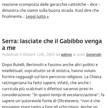
reazione scomposta delle gerarchie cattoliche – dice –
dimostra che siamo sulla buona strada. Vuol dire che
finalmente…
Leggi tutto »
Serra: lasciate che il Gabibbo venga
a me
Pubblicati il
Ottobre 12th, 2005
da
admin
sotto
Generale
.
&
Dopo Rutelli, Bertinotti e Fassino anche altri politici e
intellettuali, soprattutto se di sinistra, hanno voluto
fornire ragguagli sul loro percorso religioso. La Chiesa
ratzingeriana ha fatto sapere, infatti, che anche i
curricula più scalcinati o difettosi saranno presi in
considerazione: “In questi tempi di secolarizzazione”, fa
sapere un’autorevole fonte di Oltretevere, “non è che
possiamo stare tanto a fare gli schizzinosi. Anche un