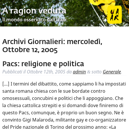
A ragion veduta
Il mondo osservato dall’Uaar
Archivi Giornalieri:
mercoledì,
Ottobre 12, 2005
Pacs: religione e politica
Pubblicati il
Ottobre 12th, 2005
da
admin
sotto
Generale
.
&
[…] I termini del dibattito, come sappiamo li ha impostati
santa romana chiesa con le sue bordate contro
omosessuali, concubini e politici che li appoggiano. Che
la chiesa cattolica strepiti e si domandi dove finiremo di
questo Pacs, comunque, è proprio un buon segno. Ne è
convinto Gigi Malaroda, militante gay e co-organizzatore
del Pride nazionale di Torino del prossimo anno: «La