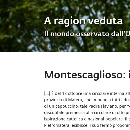
A ragion veduta
Il mondo osservato dall’
Montescaglioso: i
[…] È del 18 ottobre una circolare interna al
provincia di Matera, che impone a tutti i doc
di un cappuccino, tale Padre Flaviano, per “d
discutibile premessa alla circolare di otto
ispirazione cattolica e nazional popolare, il 
Pietromatera, esibisce il suo fermo proponi