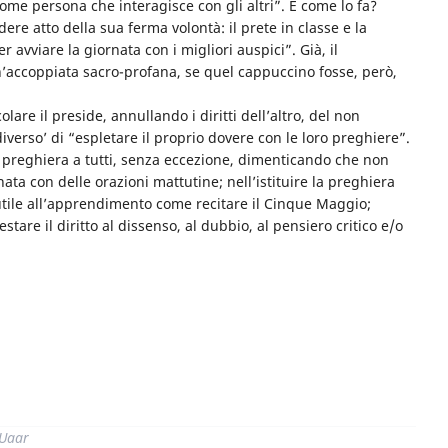
come persona che interagisce con gli altri”. E come lo fa?
ere atto della sua ferma volontà: il prete in classe e la
 avviare la giornata con i migliori auspici”. Già, il
accoppiata sacro-profana, se quel cappuccino fosse, però,
lare il preside, annullando i diritti dell’altro, del non
iverso’ di “espletare il proprio dovere con le loro preghiere”.
a preghiera a tutti, senza eccezione, dimenticando che non
nata con delle orazioni mattutine; nell’istituire la preghiera
utile all’apprendimento come recitare il Cinque Maggio;
stare il diritto al dissenso, al dubbio, al pensiero critico e/o
di
 Uaar