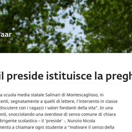
Uaar
l preside istituisce la preg
la scuola media statale Salinari di Montescaglioso, in
enti, segnatamente a quelli di lettere, l’intervento in classe
iscutere con i ragazzi i valori fondanti della vita”. In una
 punti, snocciolando una overdose di senso comune di chiara
dirigente scolastico – il ‘preside’ -, Nunzio Nicola
mento a chiamare ogni studente a “motivare il senso della