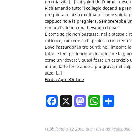
propria vita […] sui valori dell’uomo inteso 
Richiamando tutto il collegio docenti a prend
preghiera a inizio mattinata “come spinta per
cappuccino e la preghiera. Sembrerebbe un’
non un frate ma una bevanda da bar!
E come se ciò non bastasse, nella stessa circo
cattolico, concede a chi professa un credo ‘d
Dove l’assurdo? In tre punti: nell’imporre l
tutte le fedi pretendono di addolcire la gior
come un ‘dovere’, quasi fosse un esercizio 
infine, fatto forse ancora più grave, nel calpe
ateo. […]
Fonte: AprileOnLine
Facebook
X
Mastodon
WhatsApp
Condivi
Pubblicato
3-12-2005 alle 16:18
da
Redazione