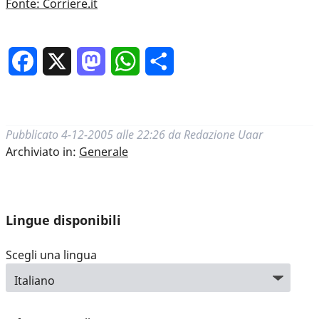
Fonte: Corriere.it
Facebook
X
Mastodon
WhatsApp
Condividi
Pubblicato
4-12-2005 alle 22:26
da
Redazione Uaar
Archiviato in:
Generale
Lingue disponibili
Scegli una lingua