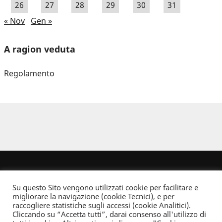
26
27
28
29
30
31
« Nov
Gen »
A ragion veduta
Regolamento
Su questo Sito vengono utilizzati cookie per facilitare e
migliorare la navigazione (cookie Tecnici), e per
raccogliere statistiche sugli accessi (cookie Analitici).
Cliccando su “Accetta tutti”, darai consenso all'utilizzo di
Dove non indicato altrimenti quest’opera è distribuita con Licenza