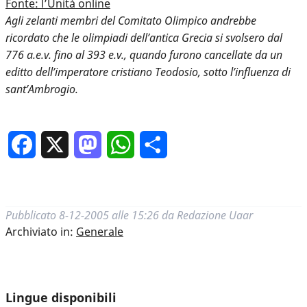
Fonte: l’Unità online
Agli zelanti membri del Comitato Olimpico andrebbe
ricordato che le olimpiadi dell’antica Grecia si svolsero dal
776 a.e.v. fino al 393 e.v., quando furono cancellate da un
editto dell’imperatore cristiano Teodosio, sotto l’influenza di
sant’Ambrogio.
Facebook
X
Mastodon
WhatsApp
Condividi
Pubblicato
8-12-2005 alle 15:26
da
Redazione Uaar
Archiviato in:
Generale
Lingue disponibili