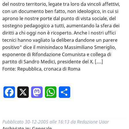
del nostro territorio, legate tra loro da vincoli affettivi,
con un documento ben fatto, non ideologico, in cui si
aprono le nostre porte dal punto di vista sociale, del
sostegno pedagogico a tutti, aumentando la sfera dei
diritti a chi oggi non è ricoperto. Anche i nostri uffici
tecnici hanno vagliato la delibera dandone un parere
positivo” dice il minisindaco Massimiliano Smeriglio,
esponente di Rifondazione Comunista e collega di
partito di Sandro Medici, presidente del X. [….]
Fonte: Repubblica, cronaca di Roma
Facebook
X
Mastodon
WhatsApp
Condividi
Pubblicato
30-12-2005 alle 16:13
da
Redazione Uaar
Archiviato in:
Generale