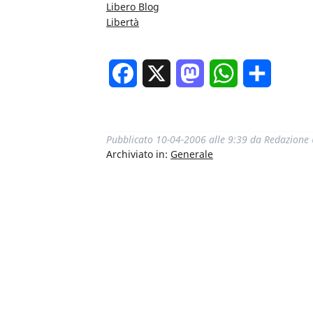
Libero Blog
Libertà
Facebook
X
Mastodon
WhatsApp
Condivi
Pubblicato
10-04-2006 alle 9:39
da
Redazione
Archiviato in:
Generale