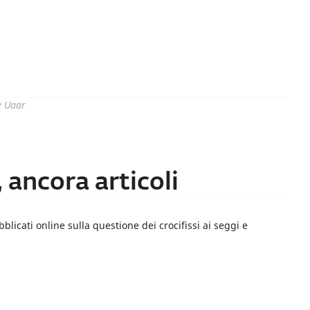
di
e Uaar
, ancora articoli
blicati online sulla questione dei crocifissi ai seggi e