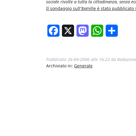
sociale rivolte a tutta la cittadinanza, senza ec
Il sondaggio sull’8xmille è stato pubblicato
Facebook
X
Mastodon
WhatsApp
Condivi
Pubblicato
26-04-2006 alle 16:22
da
Redazion
Archiviato in:
Generale