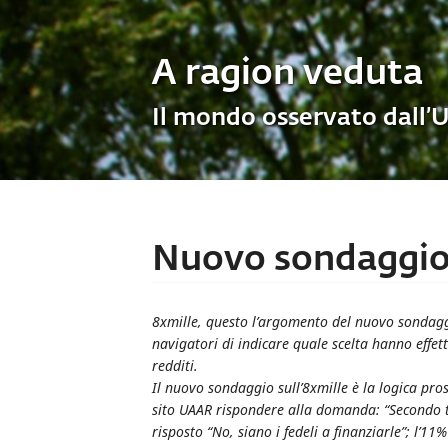
A ragion veduta
Il mondo osservato dall’
Nuovo sondaggio
8xmille, questo l’argomento del nuovo sondaggi
navigatori di indicare quale scelta hanno effet
redditi.
Il nuovo sondaggio sull’8xmille è la logica pro
sito UAAR rispondere alla domanda: “Secondo te,
risposto “No, siano i fedeli a finanziarle”; l’1