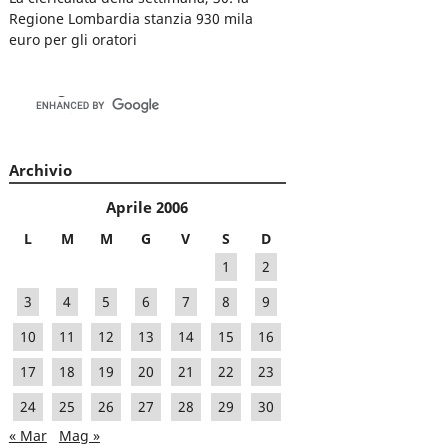
Regione Lombardia stanzia 930 mila
euro per gli oratori
Archivio
Aprile 2006
L
M
M
G
V
S
D
1
2
3
4
5
6
7
8
9
10
11
12
13
14
15
16
17
18
19
20
21
22
23
24
25
26
27
28
29
30
« Mar
Mag »