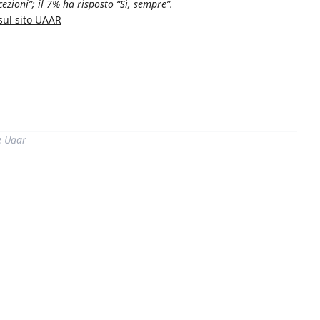
cezioni”; il 7% ha risposto “Sì, sempre”.
 sul sito UAAR
di
e Uaar