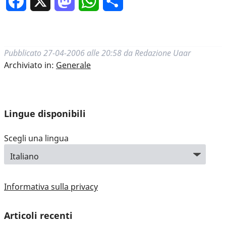
Facebook
X
Mastodon
WhatsApp
Condividi
Pubblicato
27-04-2006 alle 20:58
da
Redazione Uaar
Archiviato in:
Generale
Lingue disponibili
Scegli una lingua
Informativa sulla privacy
Articoli recenti