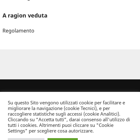
A ragion veduta
Regolamento
Su questo Sito vengono utilizzati cookie per facilitare e
migliorare la navigazione (cookie Tecnici), e per
raccogliere statistiche sugli accessi (cookie Analitici).
Cliccando su “Accetta tutti”, darai consenso all'utilizzo di
Dove non indicato altrimenti quest’opera è distribuita con Licenza
tutti i cookies. Altrimenti puoi cliccare su "Cookie
Creative Commons Attribuzione - Non commerciale - Non opere derivate 2.5 Italia
Settings" per scegliere cosa autorizzare.