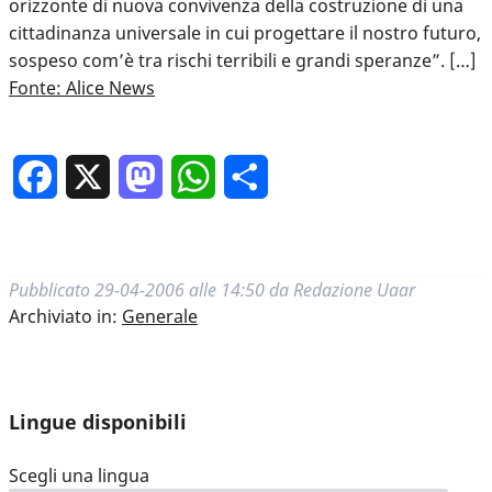
orizzonte di nuova convivenza della costruzione di una
cittadinanza universale in cui progettare il nostro futuro,
sospeso com’è tra rischi terribili e grandi speranze”. […]
Fonte: Alice News
Facebook
X
Mastodon
WhatsApp
Condividi
Pubblicato
29-04-2006 alle 14:50
da
Redazione Uaar
Archiviato in:
Generale
Lingue disponibili
Scegli una lingua