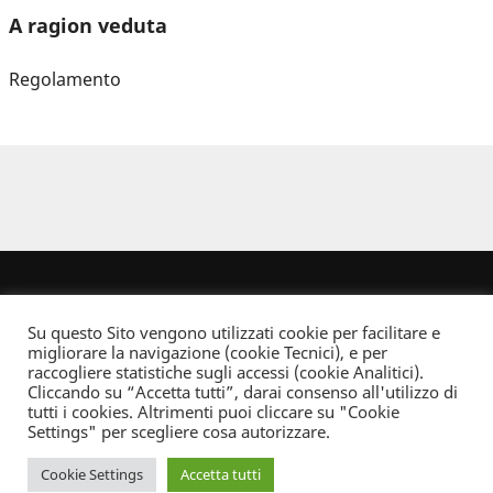
A ragion veduta
Regolamento
Su questo Sito vengono utilizzati cookie per facilitare e
migliorare la navigazione (cookie Tecnici), e per
raccogliere statistiche sugli accessi (cookie Analitici).
Cliccando su “Accetta tutti”, darai consenso all'utilizzo di
Dove non indicato altrimenti quest’opera è distribuita con Licenza
tutti i cookies. Altrimenti puoi cliccare su "Cookie
Creative Commons Attribuzione - Non commerciale - Non opere derivate 2.5 Italia
Settings" per scegliere cosa autorizzare.
Informativa sulla privacy
Cookie Settings
Accetta tutti