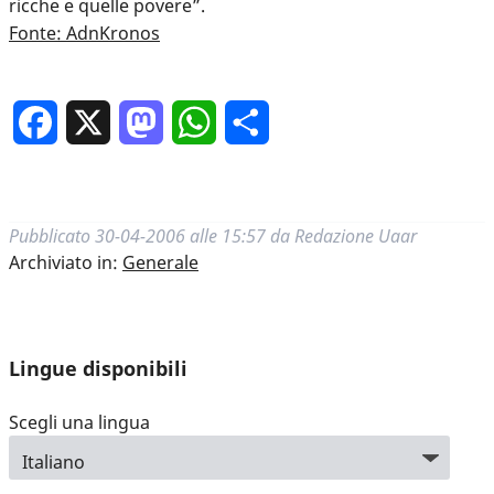
ricche e quelle povere”.
Fonte: AdnKronos
Facebook
X
Mastodon
WhatsApp
Condividi
Pubblicato
30-04-2006 alle 15:57
da
Redazione Uaar
Archiviato in:
Generale
Lingue disponibili
Scegli una lingua