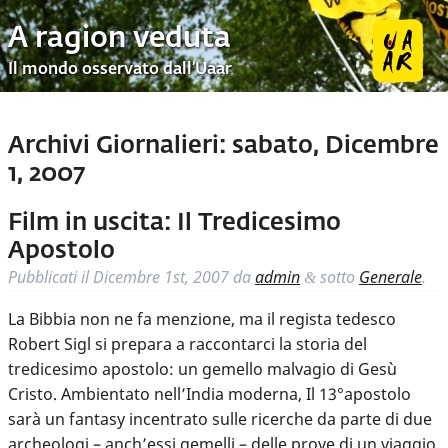
A ragion veduta
Il mondo osservato dall’Uaar
Archivi Giornalieri:
sabato, Dicembre
1, 2007
Film in uscita: Il Tredicesimo
Apostolo
Pubblicati il
Dicembre 1st, 2007
da
admin
sotto
Generale
.
&
La Bibbia non ne fa menzione, ma il regista tedesco
Robert Sigl si prepara a raccontarci la storia del
tredicesimo apostolo: un gemello malvagio di Gesù
Cristo. Ambientato nell’India moderna, Il 13°apostolo
sarà un fantasy incentrato sulle ricerche da parte di due
archeologi – anch’essi gemelli – delle prove di un viaggio