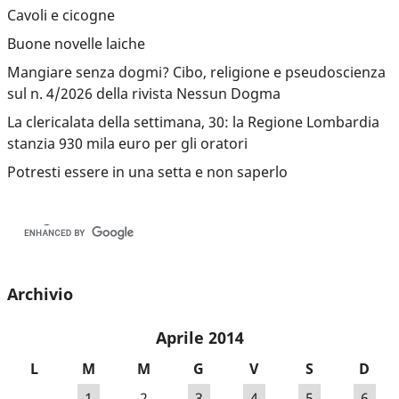
Cavoli e cicogne
Buone novelle laiche
Mangiare senza dogmi? Cibo, religione e pseudoscienza
sul n. 4/2026 della rivista Nessun Dogma
La clericalata della settimana, 30: la Regione Lombardia
stanzia 930 mila euro per gli oratori
Potresti essere in una setta e non saperlo
Archivio
Aprile 2014
L
M
M
G
V
S
D
1
2
3
4
5
6