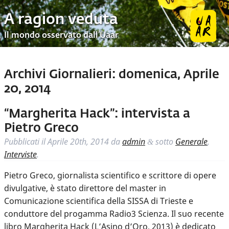
A ragion veduta
Il mondo osservato dall’Uaar
Archivi Giornalieri:
domenica, Aprile
20, 2014
“Margherita Hack”: intervista a
Pietro Greco
Pubblicati il
Aprile 20th, 2014
da
admin
sotto
Generale
,
&
Interviste
.
Pietro Greco, giornalista scientifico e scrittore di opere
divulgative, è stato direttore del master in
Comunicazione scientifica della SISSA di Trieste e
conduttore del progamma Radio3 Scienza. Il suo recente
libro Margherita Hack (L’Asino d’Oro, 2013) è dedicato