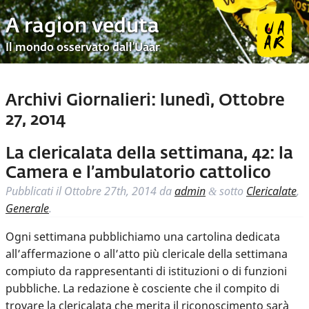
A ragion veduta
Il mondo osservato dall’Uaar
Archivi Giornalieri:
lunedì, Ottobre
27, 2014
La clericalata della settimana, 42: la
Camera e l’ambulatorio cattolico
Pubblicati il
Ottobre 27th, 2014
da
admin
sotto
Clericalate
,
&
Generale
.
Ogni settimana pubblichiamo una cartolina dedicata
all’affermazione o all’atto più clericale della settimana
compiuto da rappresentanti di istituzioni o di funzioni
pubbliche. La redazione è cosciente che il compito di
trovare la clericalata che merita il riconoscimento sarà