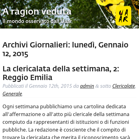
A ragion veduta
Il mondo osservato dall’Uaar
Archivi Giornalieri:
lunedì, Gennaio
12, 2015
La clericalata della settimana, 2:
Reggio Emilia
Pubblicati il
Gennaio 12th, 2015
da
admin
sotto
Clericalate
,
&
Generale
.
Ogni settimana pubblichiamo una cartolina dedicata
all’affermazione o all’atto più clericale della settimana
compiuto da rappresentanti di istituzioni o di funzioni
pubbliche. La redazione è cosciente che il compito di
trovare la clericalata che merita il riconoscimento sarà