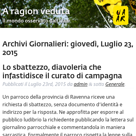
A ragion veduta
Il mondo osservato dall’Uaar
Archivi Giornalieri:
giovedì, Luglio 23,
2015
Lo sbattezzo, diavoleria che
infastidisce il curato di campagna
Pubblicati il
Luglio 23rd, 2015
da
admin
sotto
Generale
.
&
Un parroco della provincia di Ravenna riceve una
richiesta di sbattezzo, senza documento d’identità e
indirizzo per la risposta. Ne approfitta per esporre al
pubblico ludibrio la richiedente pubblicando la lettera sul
giornalino parrocchiale e commentandola in maniera
sarcastica. Formalmente il parroco rispetta la legge sulla