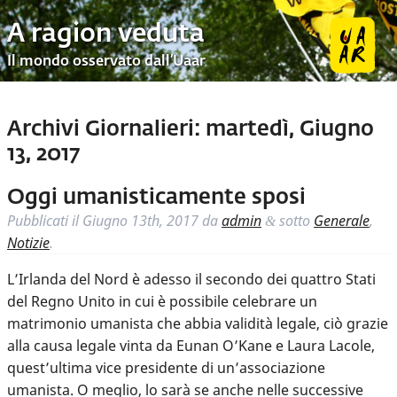
A ragion veduta
Il mondo osservato dall’Uaar
Archivi Giornalieri:
martedì, Giugno
13, 2017
Oggi umanisticamente sposi
Pubblicati il
Giugno 13th, 2017
da
admin
sotto
Generale
,
&
Notizie
.
L’Irlanda del Nord è adesso il secondo dei quattro Stati
del Regno Unito in cui è possibile celebrare un
matrimonio umanista che abbia validità legale, ciò grazie
alla causa legale vinta da Eunan O’Kane e Laura Lacole,
quest’ultima vice presidente di un’associazione
umanista. O meglio, lo sarà se anche nelle successive