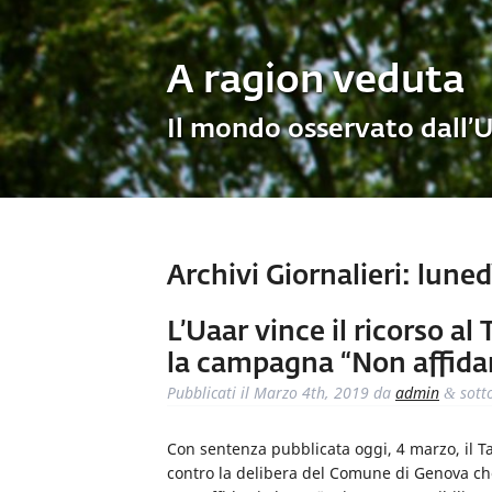
A ragion veduta
Il mondo osservato dall’
Archivi Giornalieri:
lunedì
L’Uaar vince il ricorso a
la campagna “Non affidar
Pubblicati il
Marzo 4th, 2019
da
admin
sott
&
Con sentenza pubblicata oggi, 4 marzo, il Tar
contro la delibera del Comune di Genova che