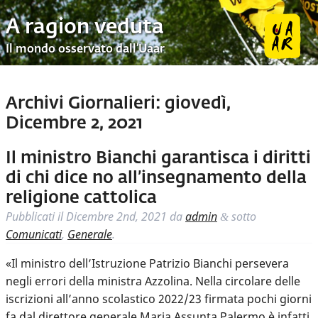
A ragion veduta
Il mondo osservato dall’Uaar
Archivi Giornalieri:
giovedì,
Dicembre 2, 2021
Il ministro Bianchi garantisca i diritti
di chi dice no all’insegnamento della
religione cattolica
Pubblicati il
Dicembre 2nd, 2021
da
admin
sotto
&
Comunicati
,
Generale
.
«Il ministro dell’Istruzione Patrizio Bianchi persevera
negli errori della ministra Azzolina. Nella circolare delle
iscrizioni all’anno scolastico 2022/23 firmata pochi giorni
fa dal direttore generale Maria Assunta Palermo è infatti