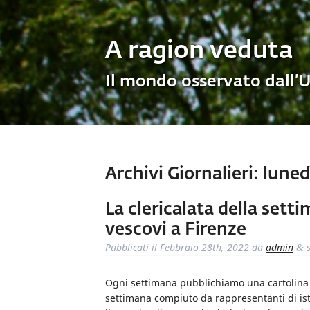
A ragion veduta
Il mondo osservato dall’
Archivi Giornalieri:
lunedì
La clericalata della setti
vescovi a Firenze
Pubblicati il
Febbraio 28th, 2022
da
admin
s
&
Ogni settimana pubblichiamo una cartolina de
settimana compiuto da rappresentanti di ist