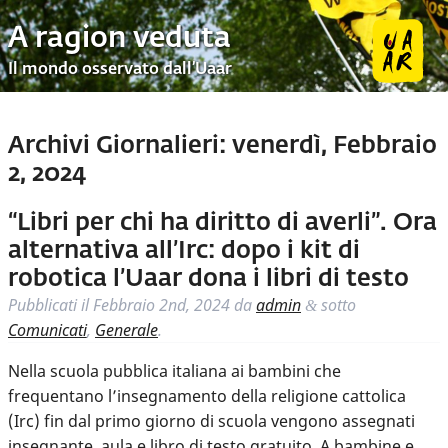
A ragion veduta
Il mondo osservato dall’Uaar
Archivi Giornalieri:
venerdì, Febbraio
2, 2024
“Libri per chi ha diritto di averli”. Ora
alternativa all’Irc: dopo i kit di
robotica l’Uaar dona i libri di testo
Pubblicati il
Febbraio 2nd, 2024
da
admin
sotto
&
Comunicati
,
Generale
.
Nella scuola pubblica italiana ai bambini che
frequentano l’insegnamento della religione cattolica
(Irc) fin dal primo giorno di scuola vengono assegnati
insegnante, aula e libro di testo gratuito. A bambine e