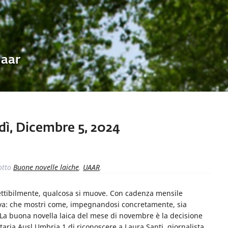
Uaar
dì, Dicembre 5, 2024
otto
Buone novelle laiche
,
UAAR
.
ettibilmente, qualcosa si muove. Con cadenza mensile
iva: che mostri come, impegnandosi concretamente, sia
La buona novella laica del mese di novembre è la decisione
aria Ausl Umbria 1 di riconoscere a Laura Santi, giornalista