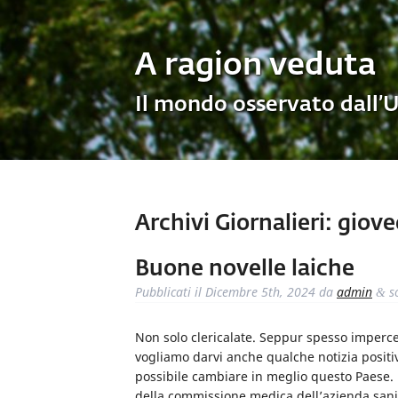
A ragion veduta
Il mondo osservato dall’
Archivi Giornalieri:
giove
Buone novelle laiche
Pubblicati il
Dicembre 5th, 2024
da
admin
s
&
Non solo clericalate. Seppur spesso imperc
vogliamo darvi anche qualche notizia posit
possibile cambiare in meglio questo Paese. 
della commissione medica dell’azienda sanit