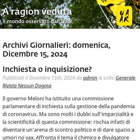
A ragion veduta
Il mondo osservato dall’Uaar
Archivi Giornalieri:
domenica,
Dicembre 15, 2024
Inchiesta o inquisizione?
Pubblicati il
Dicembre 15th, 2024
da
admin
sotto
Generale
,
&
Rivista Nessun Dogma
.
Il governo Meloni ha istituito una commissione
parlamentare di inchiesta sulla gestione della pandemia
di coronavirus. Ma sono molti i dubbi sull’imparzialità e
la scientificità di questa commissione: rischia infatti di
diventare un’arena di scontro politico e di dare spazio a
umori no vax. Affronta il tema il chimico e divulgatore