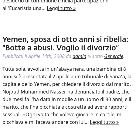
desiderio di comunione e nella partecipazione
all’Eucaristia una…
Leggi tutto »
Yemen, sposa di otto anni si ribella:
“Botte a abusi. Voglio il divorzio”
Pubblicati il
Aprile 14th, 2008
da
admin
sotto
Generale
.
&
Tutta sola, avvolta in un’abaya nera, una bambina di 8
anni si è presentata il 2 aprile a un tribunale di Sana’a, la
capitale dello Yemen, per chiedere il divorzio dal marito.
Nojoud Muhammed Nasser ha denunciato il padre, che
due mesi fa l’ha data in moglie a un uomo di 30 anni, e il
marito, che l’ha picchiata e costretta ad avere rapporti
sessuali. «Ogni volta che volevo giocare in cortile, mi
picchiava e mi faceva andare con lui…
Leggi tutto »