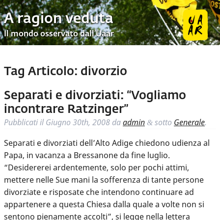
A ragion veduta
Il mondo osservato dall’Uaar
Tag Articolo:
divorzio
Separati e divorziati: “Vogliamo
incontrare Ratzinger”
Pubblicati il
Giugno 30th, 2008
da
admin
sotto
Generale
.
&
Separati e divorziati dell’Alto Adige chiedono udienza al
Papa, in vacanza a Bressanone da fine luglio.
“Desidererei ardentemente, solo per pochi attimi,
mettere nelle Sue mani la sofferenza di tante persone
divorziate e risposate che intendono continuare ad
appartenere a questa Chiesa dalla quale a volte non si
sentono pienamente accolti”, si legge nella lettera