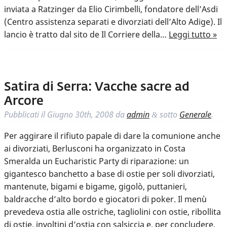
inviata a Ratzinger da Elio Cirimbelli, fondatore dell’Asdi
(Centro assistenza separati e divorziati dell’Alto Adige). Il
lancio è tratto dal sito de Il Corriere della…
Leggi tutto »
Satira di Serra: Vacche sacre ad
Arcore
Pubblicati il
Giugno 30th, 2008
da
admin
sotto
Generale
.
&
Per aggirare il rifiuto papale di dare la comunione anche
ai divorziati, Berlusconi ha organizzato in Costa
Smeralda un Eucharistic Party di riparazione: un
gigantesco banchetto a base di ostie per soli divorziati,
mantenute, bigami e bigame, gigolò, puttanieri,
baldracche d’alto bordo e giocatori di poker. Il menù
prevedeva ostia alle ostriche, tagliolini con ostie, ribollita
di ostie, involtini d’ostia con salsiccia e, per concludere,