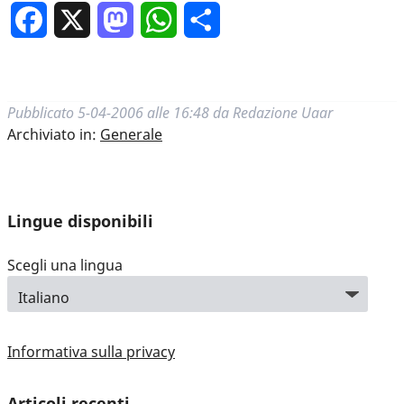
Facebook
X
Mastodon
WhatsApp
Condividi
Pubblicato
5-04-2006 alle 16:48
da
Redazione Uaar
Archiviato in:
Generale
Lingue disponibili
Scegli una lingua
Informativa sulla privacy
Articoli recenti