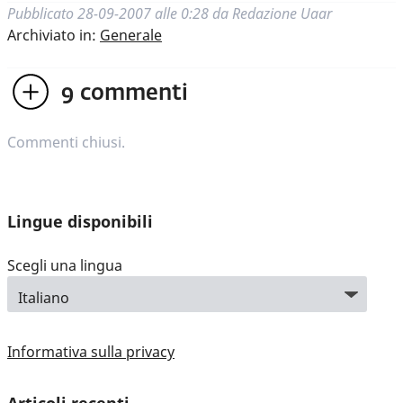
Pubblicato
28-09-2007 alle 0:28
da
Redazione Uaar
Archiviato in:
Generale
9
commenti
Commenti chiusi.
Lingue disponibili
Scegli una lingua
Informativa sulla privacy
Articoli recenti