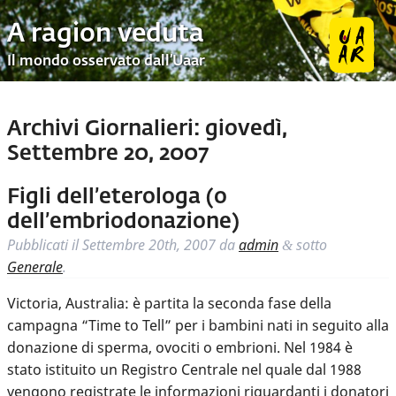
A ragion veduta
Il mondo osservato dall’Uaar
Archivi Giornalieri:
giovedì,
Settembre 20, 2007
Figli dell’eterologa (o
dell’embriodonazione)
Pubblicati il
Settembre 20th, 2007
da
admin
sotto
&
Generale
.
Victoria, Australia: è partita la seconda fase della
campagna “Time to Tell” per i bambini nati in seguito alla
donazione di sperma, ovociti o embrioni. Nel 1984 è
stato istituito un Registro Centrale nel quale dal 1988
vengono registrate le informazioni riguardanti i donatori