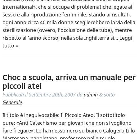
International», che si occupa di problematiche legate al
sesso e alla riproduzione femminile. Stando ai risultati,
ogni anno circa 40 mila donne sceglierebbero la via della
sterilizzazione (ovvero, l’occlusione delle tube), mentre
rispetto all’anno scorso, nella sola Inghilterra si…
Leggi
tutto »
Choc a scuola, arriva un manuale per
piccoli atei
Pubblicati il
Settembre 20th, 2007
da
admin
sotto
&
Generale
.
Il titolo è inequivocabile: Il Piccolo Ateo. Il sottotitolo
pure: «Anti Catechismo per giovani che non si vogliono
fare fregare». Lo ha messo nero su bianco Calogero Lillo
Martorana, napoletano, professore nelle scuole