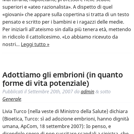
superiori e «ateo razionalista». A dispetto di quel
«giovani» che appare sulla copertina si tratta di un testo
pensato e scritto per i bambini e i ragazzi delle medie.
Per iniziarli all’ateismo sin dalla più tenera età, mettendo
in ridicolo il cattolicesimo. «Lo abbiamo ricevuto da
nostri…
Leggi tutto »
Adottiamo gli embrioni (in quanto
forme di vita potenziale)
Pubblicati il
Settembre 20th, 2007
da
admin
sotto
&
Generale
.
Livia Turco (nella veste di Ministro della Salute) dichiara
(Bioetica, Turco: sì ad adozione embrioni, hanno dignità
umana, ApCom, 18 settembre 2007): Io penso, e
dicendolo spero di non suscitare scandali a sinistra, che