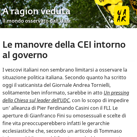
A ragion veduta
Il mondo osservato dall’Uaar
Le manovre della CEI intorno
al governo
I vescovi italiani non sembrano limitarsi a osservare la
situazione politica italiana. Secondo quanto ha scritto
oggi il vaticanista del Giornale Andrea Tornielli,
solitamente ben informato, sarebbe in atto
Un pressing
della Chiesa sul leader dell’UDC
, con lo scopo di impedire
un’ alleanza di Pier Ferdinando Casini con il FLI. Le
aperture di Gianfranco Fini su omosessuali e scelte di
fine vita preoccuperebbero infatti le gerarchie
ecclesiastiche che, secondo un articolo di Tommaso