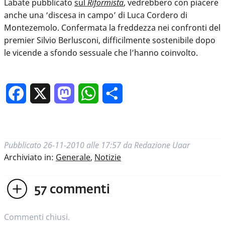
Labate pubblicato
sul
Riformista
, vedrebbero con piacere
anche una ‘discesa in campo’ di Luca Cordero di
Montezemolo. Confermata la freddezza nei confronti del
premier Silvio Berlusconi, difficilmente sostenibile dopo
le vicende a sfondo sessuale che l’hanno coinvolto.
Facebook
X
Mastodon
WhatsApp
Condividi
Pubblicato
26-11-2010 alle 17:57
da
Redazione Uaar
Archiviato in:
Generale
,
Notizie
57
commenti
Commenti chiusi.