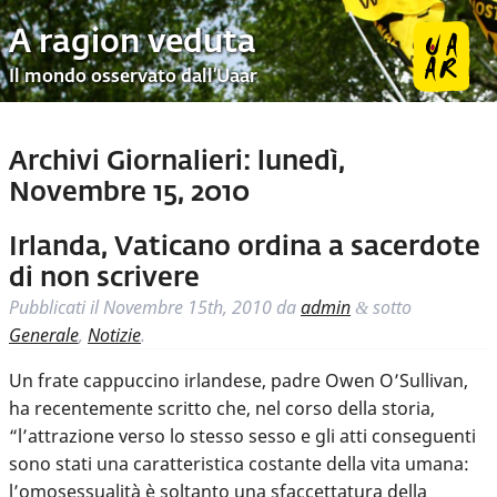
A ragion veduta
Il mondo osservato dall’Uaar
Archivi Giornalieri:
lunedì,
Novembre 15, 2010
Irlanda, Vaticano ordina a sacerdote
di non scrivere
Pubblicati il
Novembre 15th, 2010
da
admin
sotto
&
Generale
,
Notizie
.
Un frate cappuccino irlandese, padre Owen O’Sullivan,
ha recentemente scritto che, nel corso della storia,
“l’attrazione verso lo stesso sesso e gli atti conseguenti
sono stati una caratteristica costante della vita umana:
l’omosessualità è soltanto una sfaccettatura della