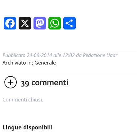
Facebook
X
Mastodon
WhatsApp
Condividi
Pubblicato
24-09-2014 alle 12:02
da
Redazione Uaar
Archiviato in:
Generale
39
commenti
Commenti chiusi.
Lingue disponibili