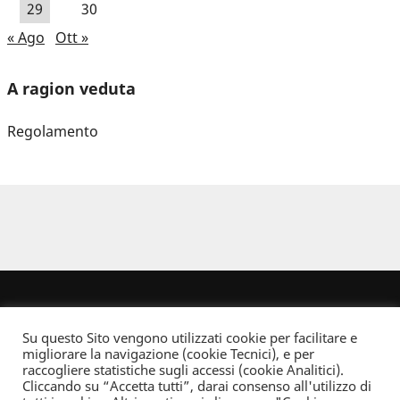
29
30
« Ago
Ott »
A ragion veduta
Regolamento
Su questo Sito vengono utilizzati cookie per facilitare e
migliorare la navigazione (cookie Tecnici), e per
raccogliere statistiche sugli accessi (cookie Analitici).
Cliccando su “Accetta tutti”, darai consenso all'utilizzo di
Dove non indicato altrimenti quest’opera è distribuita con Licenza