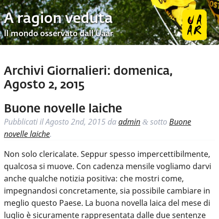
A ragion veduta
Il mondo osservato dall’Uaar
Archivi Giornalieri:
domenica,
Agosto 2, 2015
Buone novelle laiche
Pubblicati il
Agosto 2nd, 2015
da
admin
sotto
Buone
&
novelle laiche
.
Non solo clericalate. Seppur spesso impercettibilmente,
qualcosa si muove. Con cadenza mensile vogliamo darvi
anche qualche notizia positiva: che mostri come,
impegnandosi concretamente, sia possibile cambiare in
meglio questo Paese. La buona novella laica del mese di
luglio è sicuramente rappresentata dalle due sentenze