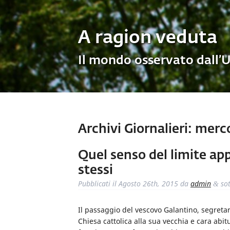
A ragion veduta
Il mondo osservato dall’
Archivi Giornalieri:
mercol
Quel senso del limite app
stessi
Pubblicati il
Agosto 26th, 2015
da
admin
so
&
Il passaggio del vescovo Galantino, segretari
Chiesa cattolica alla sua vecchia e cara abi