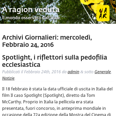
A ragion veduta
Il mondo osservato dall’Uaar
Archivi Giornalieri:
mercoledì,
Febbraio 24, 2016
Spotlight, i riflettori sulla pedofilia
ecclesiastica
Pubblicati il
Febbraio 24th, 2016
da
admin
sotto
Generale
,
&
Notizie
.
Il 18 febbraio è stata la data ufficiale di uscita in Italia del
film Il caso Spotlight (Spotlight), diretto da Tom
McCarthy. Proprio in Italia la pellicola era stata
presentata, fuori concorso, in anteprima mondiale in
occasione della 72a edizione della Mostra del Cinema di