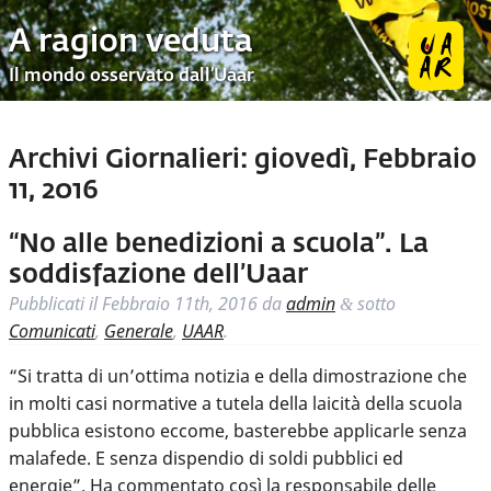
A ragion veduta
Il mondo osservato dall’Uaar
Archivi Giornalieri:
giovedì, Febbraio
11, 2016
“No alle benedizioni a scuola”. La
soddisfazione dell’Uaar
Pubblicati il
Febbraio 11th, 2016
da
admin
sotto
&
Comunicati
,
Generale
,
UAAR
.
“Si tratta di un’ottima notizia e della dimostrazione che
in molti casi normative a tutela della laicità della scuola
pubblica esistono eccome, basterebbe applicarle senza
malafede. E senza dispendio di soldi pubblici ed
energie”. Ha commentato così la responsabile delle