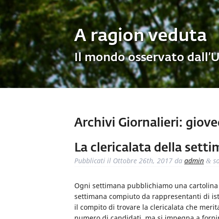
A ragion veduta
Il mondo osservato dall’
Archivi Giornalieri:
gioved
La clericalata della sett
Pubblicati il
Ottobre 26th, 2017
da
admin
so
&
Ogni settimana pubblichiamo una cartolina de
settimana compiuto da rappresentanti di ist
il compito di trovare la clericalata che meri
numero di candidati, ma si impegna a fornire