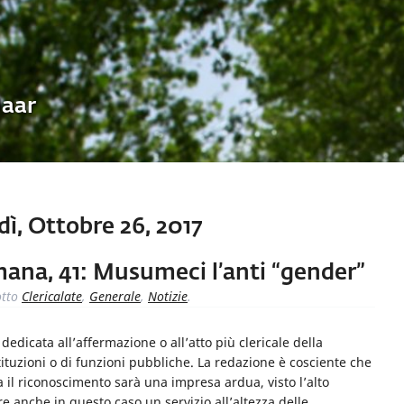
Uaar
ì, Ottobre 26, 2017
imana, 41: Musumeci l’anti “gender”
tto
Clericalate
,
Generale
,
Notizie
.
dicata all’affermazione o all’atto più clericale della
ituzioni o di funzioni pubbliche. La redazione è cosciente che
ta il riconoscimento sarà una impresa ardua, visto l’alto
 anche in questo caso un servizio all’altezza delle