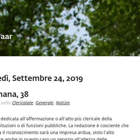
Uaar
dì, Settembre 24, 2019
imana, 38
sotto
Clericalate
,
Generale
,
Notizie
.
dicata all’affermazione o all’atto più clericale della
ituzioni o di funzioni pubbliche. La redazione è cosciente che
ta il riconoscimento sarà una impresa ardua, visto l’alto
 anche in questo caso un servizio all’altezza delle