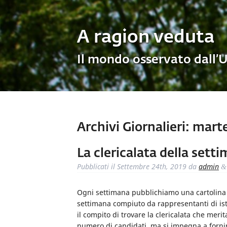
A ragion veduta
Il mondo osservato dall’
Archivi Giornalieri:
marte
La clericalata della sett
Pubblicati il
Settembre 24th, 2019
da
admin
&
Ogni settimana pubblichiamo una cartolina de
settimana compiuto da rappresentanti di ist
il compito di trovare la clericalata che meri
numero di candidati, ma si impegna a fornire