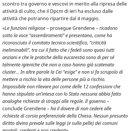
scontro tra governo e vescovi in merito alla ripresa delle
attività di culto, che il Dpcm di ieri ha escluso dalle
attività che potranno ripartire dal 4 maggio.
«
Le funzioni religiose
– prosegue Grendene –
ricadono
sotto la voce “assembramenti” e presentano, come ha
riconosciuto il comitato tecnico-scientifico, “criticità
ineliminabili”, tra cui il fatto che i fedeli sono quasi tutti
anziani e che le pratiche della eucarestia sono di per sé
talmente igieniche che non a caso hanno già scatenato
cluster… In altre parole la Cei “esige” e non si fa scrupolo di
mettere a rischio la vita delle persone più a rischio.
Impossibile non rilevare poi come delle 12 confessioni che
hanno stipulato un’intesa con lo Stato nessuna abbia fatto
analoghe richieste di strappi alle regole. Il governo –
conclude Grendene
– ha il dovere di non cedere alle
richieste di corsia preferenziale della Chiesa. Nessun presunto
diritto divino prevale sulle leggi (e sulla pelle) dei comuni
mortali, credenti e non credenti
».