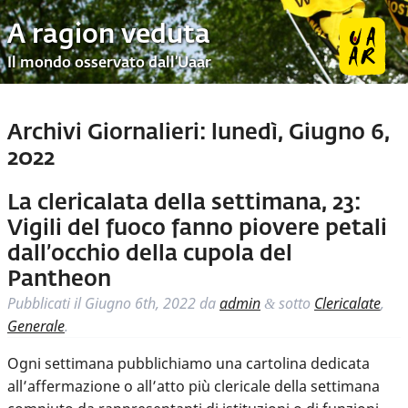
A ragion veduta
Il mondo osservato dall’Uaar
Archivi Giornalieri:
lunedì, Giugno 6,
2022
La clericalata della settimana, 23:
Vigili del fuoco fanno piovere petali
dall’occhio della cupola del
Pantheon
Pubblicati il
Giugno 6th, 2022
da
admin
sotto
Clericalate
,
&
Generale
.
Ogni settimana pubblichiamo una cartolina dedicata
all’affermazione o all’atto più clericale della settimana